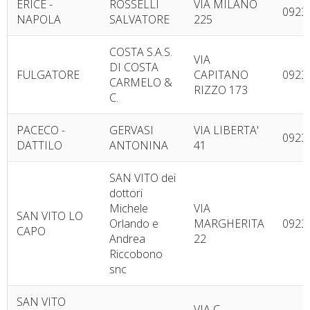
ERICE -
ROSSELLI
VIA MILANO
0923
NAPOLA
SALVATORE
225
COSTA S.A.S.
VIA
DI COSTA
FULGATORE
CAPITANO
0923
CARMELO &
RIZZO 173
C.
PACECO -
GERVASI
VIA LIBERTA'
0923
DATTILO
ANTONINA
41
SAN VITO dei
dottori
Michele
VIA
SAN VITO LO
Orlando e
MARGHERITA
0923
CAPO
Andrea
22
Riccobono
snc
SAN VITO
VIA C.