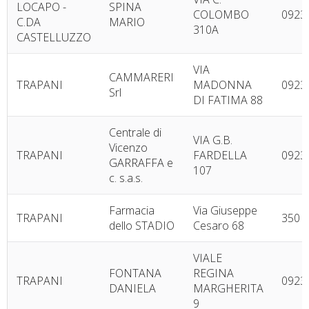
LOCAPO -
SPINA
COLOMBO
0923
C.DA
MARIO
310A
CASTELLUZZO
VIA
CAMMARERI
TRAPANI
MADONNA
0923
Srl
DI FATIMA 88
Centrale di
VIA G.B.
Vicenzo
TRAPANI
FARDELLA
0923
GARRAFFA e
107
c. s.a.s.
Farmacia
Via Giuseppe
TRAPANI
350 
dello STADIO
Cesaro 68
VIALE
FONTANA
REGINA
TRAPANI
0923
DANIELA
MARGHERITA
9