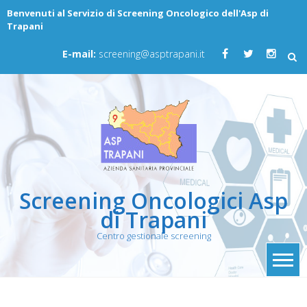
Skip
Benvenuti al Servizio di Screening Oncologico dell'Asp di
to
Trapani
content
E-mail:
screening@asptrapani.it
Screening Oncologici Asp
di Trapani
Centro gestionale screening