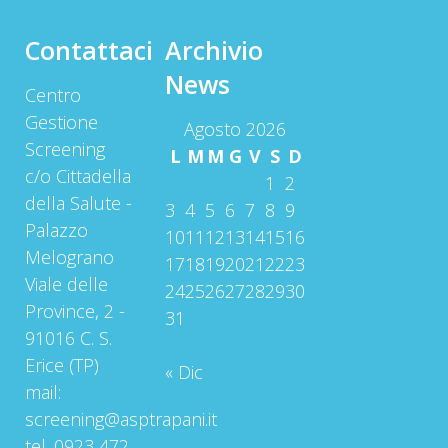
Contattaci
Archivio
News
Centro
Gestione
Agosto 2026
Screening
L
M
M
G
V
S
D
c/o Cittadella
1
2
della Salute -
3
4
5
6
7
8
9
Palazzo
10
11
12
13
14
15
16
Melograno
17
18
19
20
21
22
23
Viale delle
24
25
26
27
28
29
30
Province, 2 -
31
91016 C. S.
Erice (TP)
« Dic
mail:
screening@asptrapani.it
tel. 0923 472