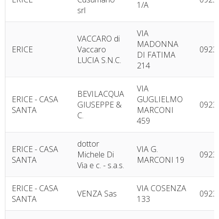
1/A
srl
VIA
VACCARO di
MADONNA
ERICE
Vaccaro
0923
DI FATIMA
LUCIA S.N.C.
214
VIA
BEVILACQUA
ERICE - CASA
GUGLIELMO
GIUSEPPE &
0923
SANTA
MARCONI
C.
459
dottor
ERICE - CASA
VIA G.
Michele Di
0923
SANTA
MARCONI 19
Via e c. - s.a.s.
ERICE - CASA
VIA COSENZA
VENZA Sas
0923
SANTA
133