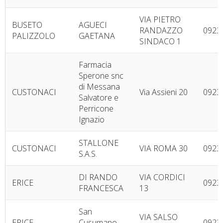
VIA PIETRO
BUSETO
AGUECI
RANDAZZO
0923
PALIZZOLO
GAETANA
SINDACO 1
Farmacia
Sperone snc
di Messana
CUSTONACI
Via Assieni 20
0923
Salvatore e
Perricone
Ignazio
STALLONE
CUSTONACI
VIA ROMA 30
0923
S.A.S.
DI RANDO
VIA CORDICI
ERICE
0923
FRANCESCA
13
San
VIA SALSO
ERICE
Cusumano
0923