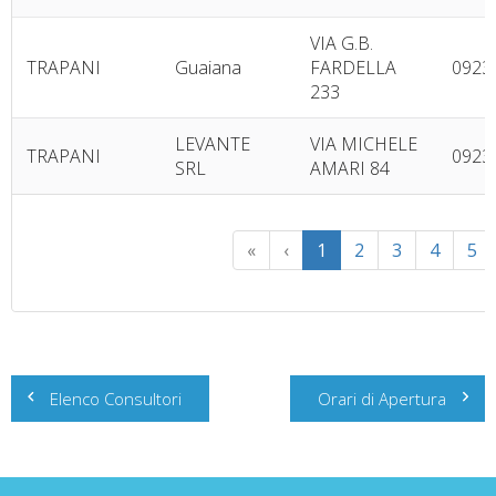
VIA G.B.
TRAPANI
Guaiana
FARDELLA
0923
233
LEVANTE
VIA MICHELE
TRAPANI
0923
SRL
AMARI 84
«
‹
1
2
3
4
5
Navigazione
Elenco Consultori
Orari di Apertura
articoli