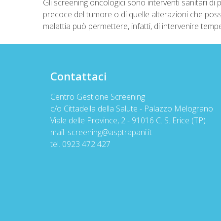
Gli screening oncologici sono interventi sanitari di 
precoce del tumore o di quelle alterazioni che pos
malattia può permettere, infatti, di intervenire temp
Contattaci
Centro Gestione Screening
c/o Cittadella della Salute - Palazzo Melograno
Viale delle Province, 2 - 91016 C. S. Erice (TP)
mail: screening@asptrapani.it
tel. 0923 472 427