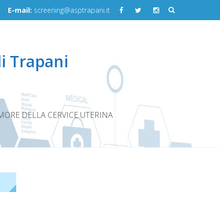
E-mail:
screening@asptrapani.it
i Trapani
MORE DELLA CERVICE UTERINA