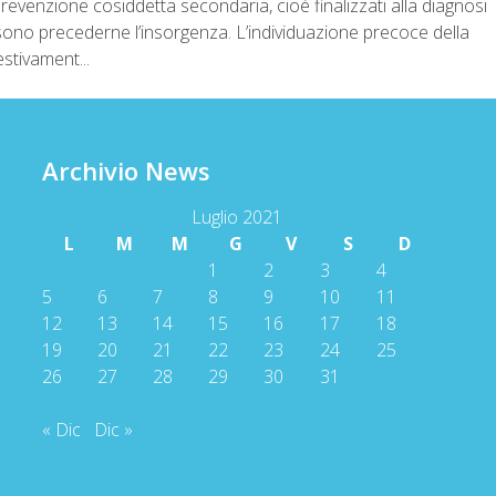
prevenzione cosiddetta secondaria, cioè finalizzati alla diagnosi
sono precederne l’insorgenza. L’individuazione precoce della
estivament...
Archivio News
Luglio 2021
L
M
M
G
V
S
D
1
2
3
4
5
6
7
8
9
10
11
12
13
14
15
16
17
18
19
20
21
22
23
24
25
26
27
28
29
30
31
« Dic
Dic »