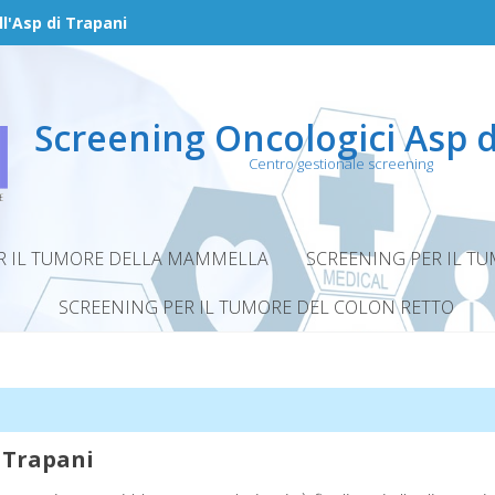
ll'Asp di Trapani
Screening Oncologici Asp d
Centro gestionale screening
R IL TUMORE DELLA MAMMELLA
SCREENING PER IL TU
SCREENING PER IL TUMORE DEL COLON RETTO
i Trapani